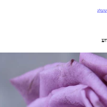
נה
בלוג
וע